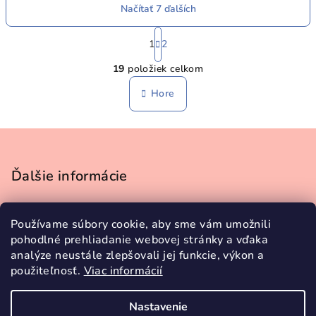
Načítať 7 ďalších
S
t
1
2
O
r
19
položiek celkom
á
v
n
l
Hore
k
á
o
d
v
Z
a
a
n
á
c
i
i
p
Ďalšie informácie
e
e
ä
p
Obchodné podmienky
t
r
Používame súbory cookie, aby sme vám umožnili
Podmienky ochrany osobných údajov
i
v
pohodlné prehliadanie webovej stránky a vďaka
Doprava a platba
k
e
analýze neustále zlepšovali jej funkcie, výkon a
Vrátenie tovaru
y
použiteľnosť.
Viac informácií
Tabuľka veľkostí
v
Kontakty
ý
Nastavenie