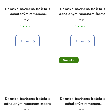
Dámska bavlnená košeľa s
Dámska bavlnená košeľa s
odhaleným ramenom
odhaleným ramenom čierna
červená
€79
€79
Skladom
Skladom
Detail
Detail
Novinka
Dámska bavlnená košeľa s
Dámska bavlnená košeľa s
odhaleným ramenom modrá
odhaleným ramenom
ružová
€79
€79