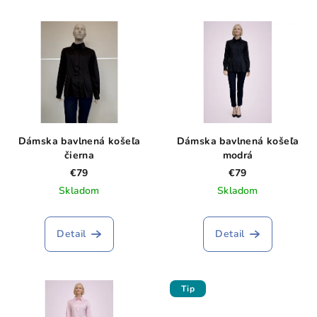
p
V
r
ý
o
p
d
i
u
s
k
p
t
r
o
Dámska bavlnená košeľa
Dámska bavlnená košeľa
o
v
čierna
modrá
d
€79
€79
Skladom
Skladom
u
k
t
Detail
Detail
o
v
Tip