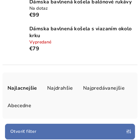
Dámska bavlnená košela balónové rukávy
Na dotaz
€99
Dámska bavlnená košela s viazaním okolo
krku
Vypredané
€79
R
a
Najlacnejšie
Najdrahšie
Najpredávanejšie
d
e
Abecedne
n
i
e
Otvoriť filter