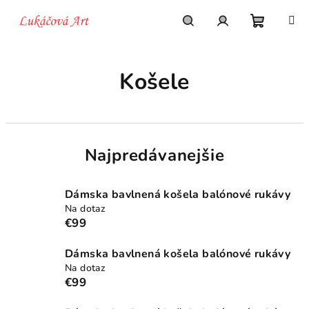
Prejsť
na
obsah
Nákupn
Hľadať
Prihlásenie
Košele
košík
Najpredávanejšie
Dámska bavlnená košela balónové rukávy
Na dotaz
€99
Dámska bavlnená košela balónové rukávy
Na dotaz
€99