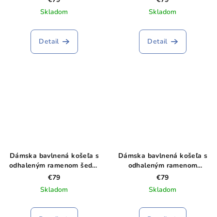
Skladom
Skladom
Detail
Detail
Dámska bavlnená košeľa s
Dámska bavlnená košeľa s
odhaleným ramenom šedo-
odhaleným ramenom
modrá
zelená
€79
€79
Skladom
Skladom