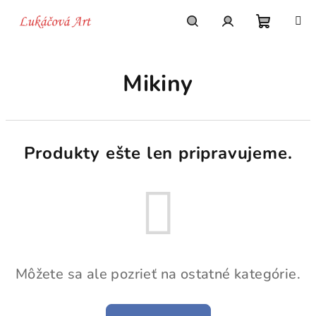
Prejsť
na
obsah
Nákupn
Hľadať
Prihlásenie
Mikiny
košík
Produkty ešte len pripravujeme.
Môžete sa ale pozrieť na ostatné kategórie.