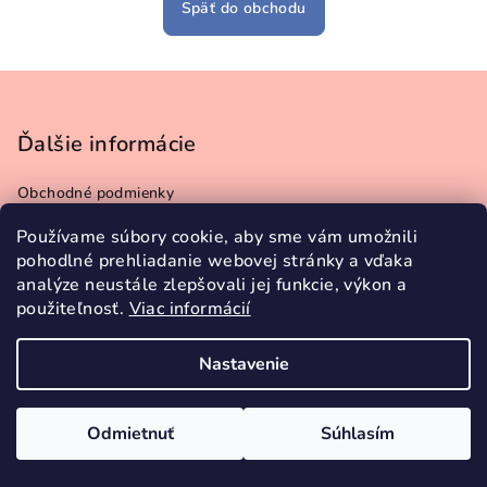
Späť do obchodu
Z
á
p
Ďalšie informácie
ä
Obchodné podmienky
t
Podmienky ochrany osobných údajov
i
Používame súbory cookie, aby sme vám umožnili
Doprava a platba
pohodlné prehliadanie webovej stránky a vďaka
e
Vrátenie tovaru
analýze neustále zlepšovali jej funkcie, výkon a
Tabuľka veľkostí
použiteľnosť.
Viac informácií
Kontakty
Nastavenie
Copyright 2026
Lukáčová ART
. Všetky práva vyhradené.
Odmietnuť
Súhlasím
Vytvoril Shoptet