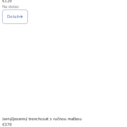
€129
Na dotaz
Detail
Jarný/jesenný trenchcoat s ručnou maľbou
€379