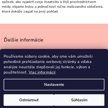
spôsob, ako vyjadriť svoju kreativitu a štýl prostredníctvom
módy, objavte krásu a jedinečnosť ručne maľovaného oblečenia,
ktoré dokáže zaujať na prvý pohľad.
Z
á
p
Ďalšie informácie
ä
Obchodné podmienky
t
Používame súbory cookie, aby sme vám umožnili
Podmienky ochrany osobných údajov
i
pohodlné prehliadanie webovej stránky a vďaka
Doprava a platba
e
analýze neustále zlepšovali jej funkcie, výkon a
Vrátenie tovaru
použiteľnosť.
Viac informácií
Tabuľka veľkostí
Kontakty
Nastavenie
Copyright 2026
Lukáčová ART
. Všetky práva vyhradené.
Odmietnuť
Súhlasím
Vytvoril Shoptet