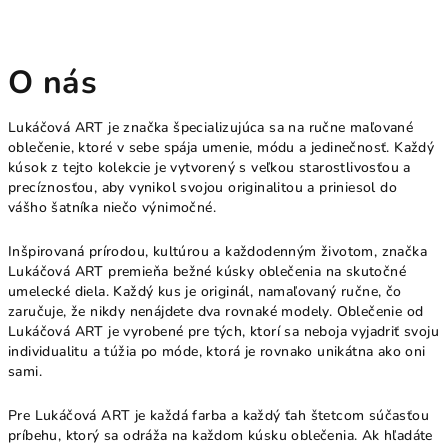
O nás
Lukáčová ART je značka špecializujúca sa na ručne maľované
oblečenie, ktoré v sebe spája umenie, módu a jedinečnosť. Každý
kúsok z tejto kolekcie je vytvorený s veľkou starostlivosťou a
precíznosťou, aby vynikol svojou originalitou a priniesol do
vášho šatníka niečo výnimočné.
Inšpirovaná prírodou, kultúrou a každodenným životom, značka
Lukáčová ART premieňa bežné kúsky oblečenia na skutočné
umelecké diela. Každý kus je originál, namaľovaný ručne, čo
zaručuje, že nikdy nenájdete dva rovnaké modely. Oblečenie od
Lukáčová ART je vyrobené pre tých, ktorí sa neboja vyjadriť svoju
individualitu a túžia po móde, ktorá je rovnako unikátna ako oni
sami.
Pre Lukáčová ART je každá farba a každý ťah štetcom súčasťou
príbehu, ktorý sa odráža na každom kúsku oblečenia. Ak hľadáte