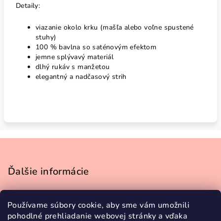
Detaily:
viazanie okolo krku (mašľa alebo voľne spustené
stuhy)
100 % bavlna so saténovým efektom
jemne splývavý materiál
dlhý rukáv s manžetou
elegantný a nadčasový strih
Z
á
p
Ďalšie informácie
ä
Obchodné podmienky
t
Používame súbory cookie, aby sme vám umožnili
Podmienky ochrany osobných údajov
i
pohodlné prehliadanie webovej stránky a vďaka
Doprava a platba