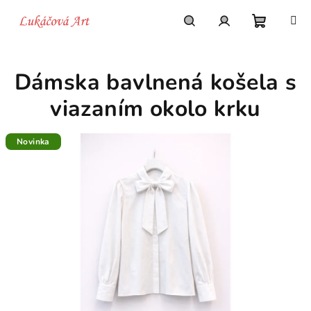
Prejsť
na
obsah
Nákupn
Hľadať
Prihlásenie
Dámska bavlnená košela s
košík
viazaním okolo krku
Novinka