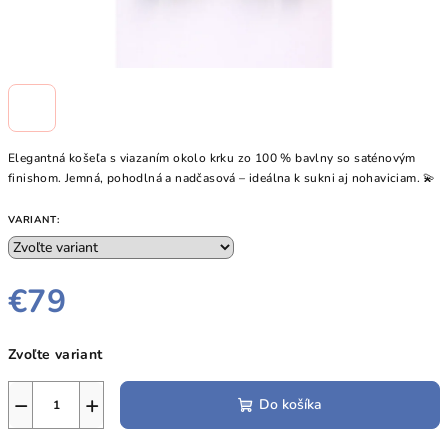
Elegantná košeľa s viazaním okolo krku zo 100 % bavlny so saténovým
finishom. Jemná, pohodlná a nadčasová – ideálna k sukni aj nohaviciam. 💫
VARIANT:
€79
Jednotková
Zvoľte variant
cena:
−
+
Do košíka