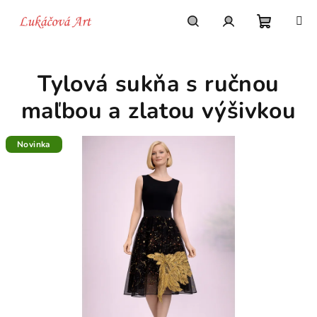
Prejsť
na
obsah
Nákupn
Hľadať
Prihlásenie
Tylová sukňa s ručnou
košík
maľbou a zlatou výšivkou
Novinka