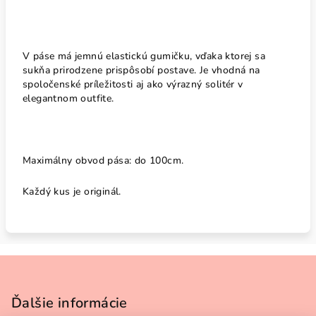
V páse má jemnú elastickú gumičku, vďaka ktorej sa
sukňa prirodzene prispôsobí postave. Je vhodná na
spoločenské príležitosti aj ako výrazný solitér v
elegantnom outfite.
Maximálny obvod pása: do 100cm.
Každý kus je originál.
Z
á
p
Ďalšie informácie