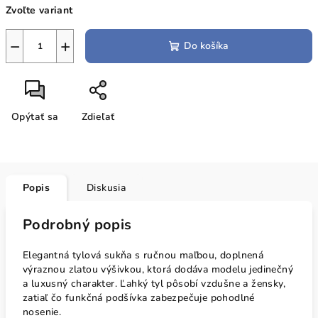
Zvoľte variant
cena:
−
+
Do košíka
Opýtať sa
Zdieľať
Popis
Diskusia
Podrobný popis
Elegantná tylová sukňa s ručnou maľbou, doplnená
výraznou zlatou výšivkou, ktorá dodáva modelu jedinečný
a luxusný charakter. Ľahký tyl pôsobí vzdušne a žensky,
zatiaľ čo funkčná podšívka zabezpečuje pohodlné
nosenie.