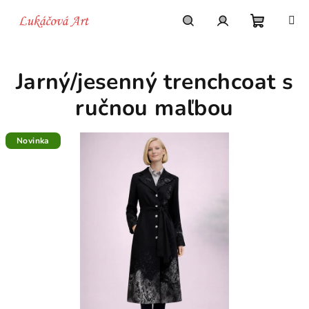
Prejsť
na
obsah
Nákupn
Hľadať
Prihlásenie
Jarný/jesenný trenchcoat s
košík
ručnou maľbou
Novinka