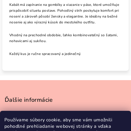
Kabát má zapínanie na gombíky a viazanie v páse, ktoré umožňuje
prispôsobiť siluetu postave. Pohodlný strih poskytuje komfort pri
nosení a zároveň pôsobí žensky a elegantne. Je ideálny na bežné
nosenie aj ako výrazný kúsok do mestského outfitu.
Vhodný na prechodné obdobie, ľahko kombinovateľný so šatami,
nohavicami aj sukňou.
Každý kus je ručne spracovaný a jedinečný.
Z
á
p
Ďalšie informácie
ä
Obchodné podmienky
t
Používame súbory cookie, aby sme vám umožnili
Podmienky ochrany osobných údajov
i
pohodlné prehliadanie webovej stránky a vďaka
Doprava a platba