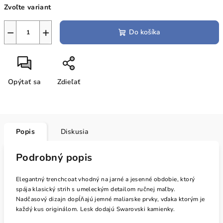
Zvoľte variant
cena:
−
+
Do košíka
Opýtať sa
Zdieľať
Popis
Diskusia
Podrobný popis
Elegantný trenchcoat vhodný na jarné a jesenné obdobie, ktorý
spája klasický strih s umeleckým detailom ručnej maľby.
Nadčasový dizajn dopĺňajú jemné maliarske prvky, vďaka ktorým je
každý kus originálom. Lesk dodajú Swarovski kamienky.