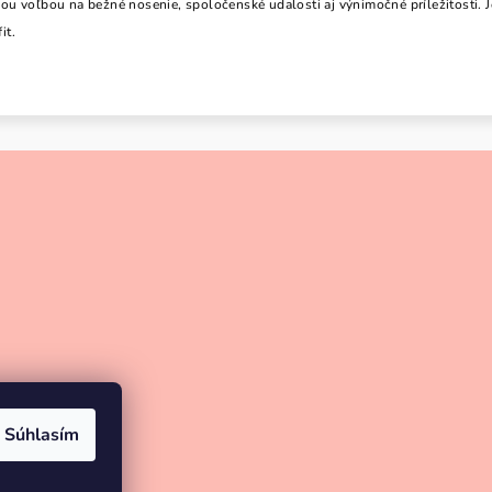
nou voľbou na bežné nosenie, spoločenské udalosti aj výnimočné príležitosti
it.
Súhlasím