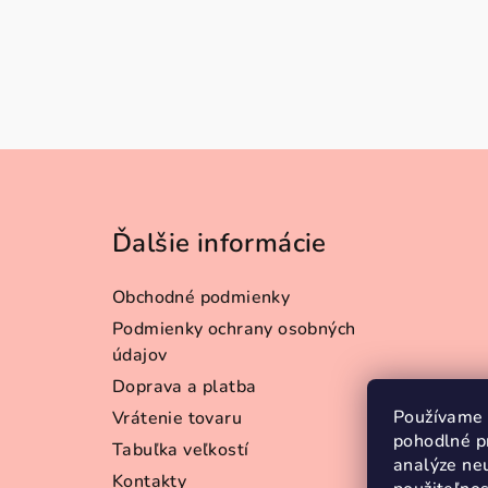
Z
á
Ďalšie informácie
p
ä
Obchodné podmienky
t
Podmienky ochrany osobných
údajov
i
Doprava a platba
e
Používame 
Vrátenie tovaru
pohodlné p
Tabuľka veľkostí
analýze neu
Kontakty