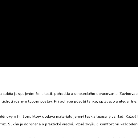
a sukňa je spojením ženskosti, pohodlia a umeleckého spracovania. Zavinovac
a lichotí rôznym typom postáv. Pri pohybe pôsobí ľahko, splývavo a elegantne.
énovým finišom, ktorý dodáva materiálu jemný lesk a luxusný vzhľad. Každý ku
raz. Sukňa je doplnená o praktické vrecká, ktoré zvyšujú komfort pri každode