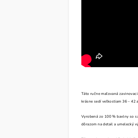
Táto ručne maľovaná zavinovaci
krásne sedí veľkostiam 36 – 42 
Vyrobená zo 100 % bavlny so sat
dôrazom na detail a umelecký vý