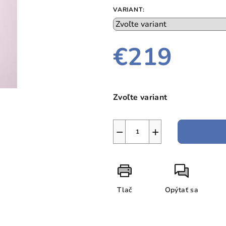
VARIANT:
€219
Jednotková
cena:
Zvoľte variant
−
+
Tlač
Opýtať sa