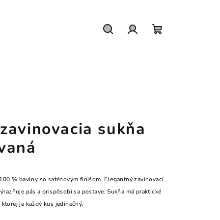
Hľadať
Prihlásenie
Nákupný
košík
zavinovacia sukňa
vaná
100 % bavlny so saténovým finišom. Elegantný zavinovací
zvýrazňuje pás a prispôsobí sa postave. Sukňa má praktické
ktorej je každý kus jedinečný.