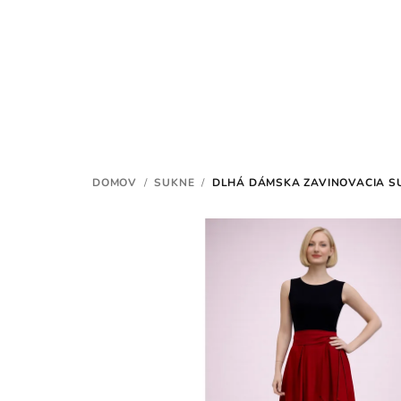
Prejsť
na
obsah
DOMOV
/
SUKNE
/
DLHÁ DÁMSKA ZAVINOVACIA 