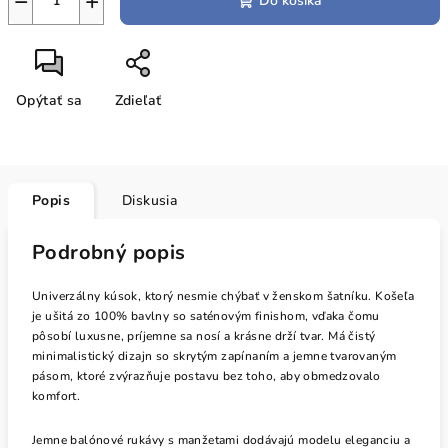
−
+
Do košíka
Opýtať sa
Zdieľať
Popis
Diskusia
Podrobný popis
Univerzálny kúsok, ktorý nesmie chýbať v ženskom šatníku. Košeľa
je ušitá zo 100% bavlny so saténovým finishom, vďaka čomu
pôsobí luxusne, príjemne sa nosí a krásne drží tvar. Má čistý
minimalistický dizajn so skrytým zapínaním a jemne tvarovaným
pásom, ktoré zvýrazňuje postavu bez toho, aby obmedzovalo
komfort.
Jemne balónové rukávy s manžetami dodávajú modelu eleganciu a