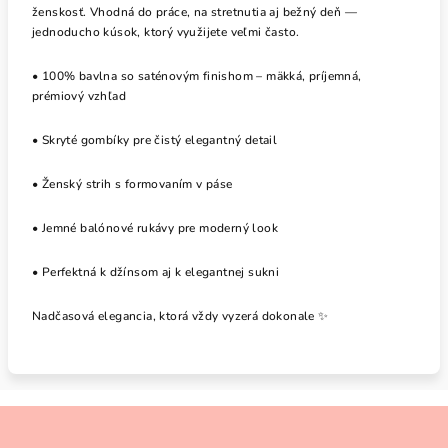
ženskosť. Vhodná do práce, na stretnutia aj bežný deň —
jednoducho kúsok, ktorý využijete veľmi často.
• 100% bavlna so saténovým finishom – mäkká, príjemná,
prémiový vzhľad
• Skryté gombíky pre čistý elegantný detail
• Ženský strih s formovaním v páse
• Jemné balónové rukávy pre moderný look
• Perfektná k džínsom aj k elegantnej sukni
Nadčasová elegancia, ktorá vždy vyzerá dokonale ✨
Z
á