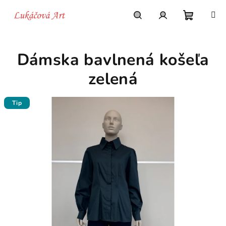
Prejsť
na
obsah
Nákupn
Hľadať
Prihlásenie
Dámska bavlnená košeľa
košík
zelená
Tip