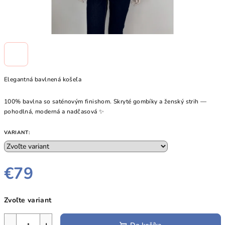
Elegantná bavlnená košeľa
100% bavlna so saténovým finishom. Skryté gombíky a ženský strih —
pohodlná, moderná a nadčasová ✨
VARIANT:
€79
Jednotková
Zvoľte variant
cena: